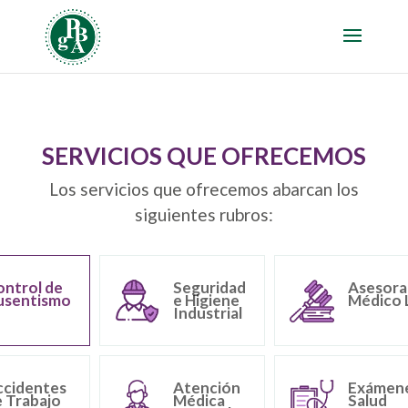
SERVICIOS QUE OFRECEMOS
Los servicios que ofrecemos abarcan los
siguientes rubros:
ntrol de
Seguridad
Asesora
usentismo
e Higiene
Médico 
Industrial
ccidentes
Atención
Exámene
 Trabajo
Médica
Salud